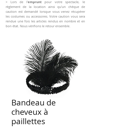
> Lors de l'
emprunt
pour votre spectacle, le
règlement de la location ainsi qu'un chèque de
caution est demandé lorsque vous venez récupérer
les costumes ou accessoires. Votre caution vous sera
rendue une fois les articles rendus en nombre et en
bon état. Nous vérifions le retour ensemble.
Bandeau de
cheveux à
paillettes