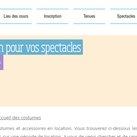
Lieu des cours
Inscription
Tenues
Spectacles
n pour vos spectacles
e
accueil des costumes
umes et accessoires en location. Vous trouverez ci-dessous les s
ur une période de location, à vous de venir chercher et de rappo