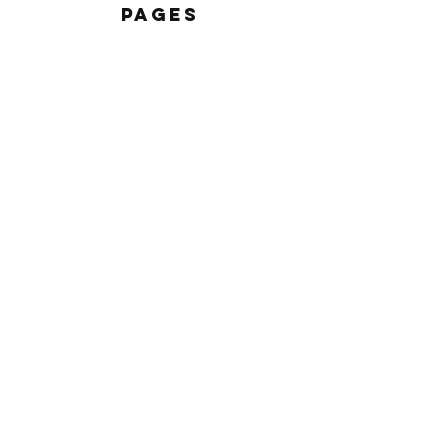
PAGES
Danse classique
Equipe
Barre au sol
Fiches pédagogiques
Spectacles
S'inscrire
FAQ
Conditions d'inscription
ACTUALITES