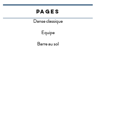
PAGES
Danse classique
Equipe
Barre au sol
Fiches pédagogiques
Spectacles
S'inscrire
FAQ
Conditions d'inscription
ACTUALITES