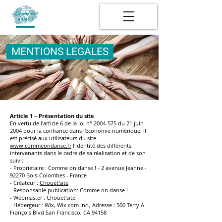
MENTIONS LEGALES
Article 1 – Présentation du site
En vertu de l'article 6 de la loi n°
2004-575
du 21 juin
2004 pour la confiance dans l'économie numérique, il
est précisé aux utilisateurs du site
www.commeondanse.fr
l'identité des différents
intervenants dans le cadre de sa réalisation et de son
suivi:
- Propriétaire : Comme on danse ! - 2 avenue Jeanne -
92270 Bois-Colombes - France
- Créateur :
Chouet'site
- Responsable publication: Comme on danse !
- Webmaster : Chouet'site
- Hébergeur : Wix, Wix.com Inc., Adresse : 500 Terry A
François Blvd San Francisco, CA 94158