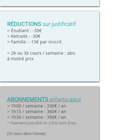
RÉDUCTIONS
sur justificatif
> Étudiant : -30€
> Retraité : -30€
> Famille : -15€ par inscrit
> 2è ou 3è cours / semaine : abo
à moitié prix
ABONNEMENTS
enfants/ados
> 1h00 / semaine : 330€ / an
> 1h15 / semaine : 360€ / an
> 1h30 / semaine : 390€ / an
> Paiement possible en 3 fois sans frais.
(35 cours dans l'année)