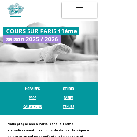
COURS SUR PARIS 11ème
saison 2025 / 2026
HORAIRES
STUDIO
PROF
TARIFS
CALENDRIER
TENUES
Nous proposons à Paris, dans le 11ème
arrondissement, des cours de danse classique et
de barre au sol pour enfants, adolescents et