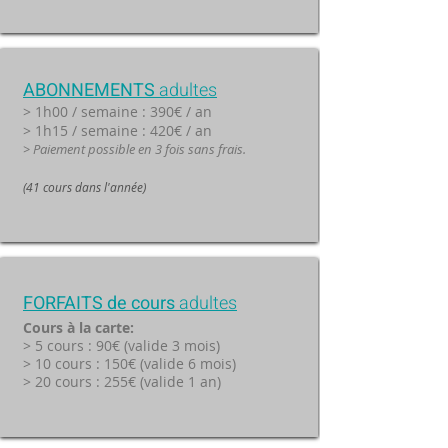
ABONNEMENTS
adultes
> 1h00 / semaine : 390€ / an
> 1h15 / semaine : 420€ / an
> Paiement possible en 3 fois sans frais.
(41 cours dans l'année)
FORFAITS de cours
adultes
Cours à la carte:
> 5 cours : 90€ (valide 3 mois)
> 10 cours : 150€ (valide 6 mois)
> 20 cours : 255€ (valide 1 an)