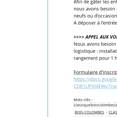
Afin de gâter les en
nous avons besoin d
neufs ou d’occasio
A déposer à l’entrée
>>>> APPEL AUX V
Nous avons besoin 
logistique : install
rangement pour 1 he
Formulaire d'inscrip
https://docs.goo
CDR1LfFVl4EWv7cw
Mots-clés :
classique
boiscolombes
BOIS-COLOMBES
CLA