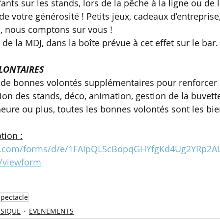
fants sur les stands, lors de la pêche à la ligne ou de 
e votre générosité ! Petits jeux, cadeaux d’entreprise
n, nous comptons sur vous !
 de la MDJ, dans la boîte prévue à cet effet sur le bar.
OLONTAIRES
de bonnes volontés supplémentaires pour renforcer l
ation des stands, déco, animation, gestion de la buvett
ure ou plus, toutes les bonnes volontés sont les bi
tion :
gle.com/forms/d/e/1FAIpQLScBopqGHYfgKd4Ug2YRp
/viewform
spectacle
SSIQUE
EVENEMENTS