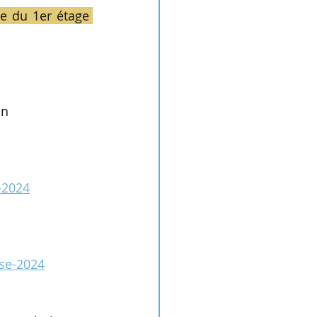
le du 1er étage 
in
-2024
se-2024