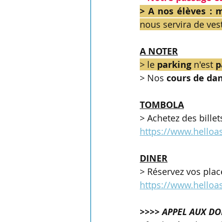
> A nos élèves : 
nous servira de vest
A NOTER
> le 
parking
 n'est 
p
> Nos 
cours de da
TOMBOLA
> Achetez des bille
https://www.helloa
DINER
> Réservez vos plac
https://www.hello
>>>> APPEL AUX D