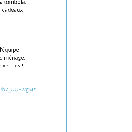
la tombola, 
, cadeaux 
’équipe 
e, ménage, 
envenues !
2AUb7_UQ8wgMz