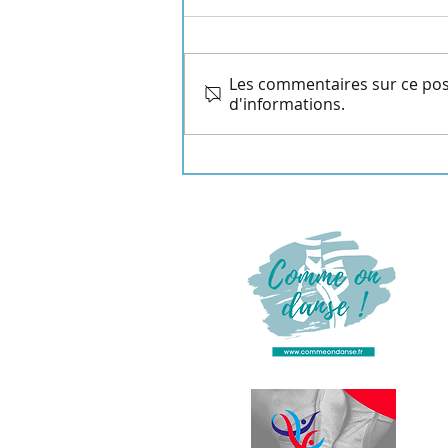
Les commentaires sur ce post
Fête de la MDJ 2026
d'informations.