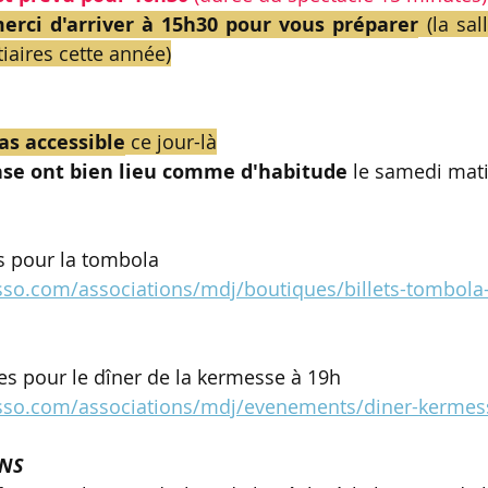
merci d'arriver à 15h30 pour vous préparer
 (la sal
iaires cette année)
as accessible
 ce jour-là
nse ont bien lieu comme d'habitude
 le samedi mat
ts pour la tombola
sso.com/associations/mdj/boutiques/billets-tombola
es pour le dîner de la kermesse à 19h
asso.com/associations/mdj/evenements/diner-kermes
ONS