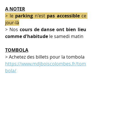
A NOTER
> le 
parking
 n'est 
pas accessible
 ce 
jour-là
> Nos 
cours de danse ont bien lieu 
comme d'habitude
 le samedi matin
TOMBOLA
> Achetez des billets pour la tombola
https://www.mdjboiscolombes.fr/tom
bola/