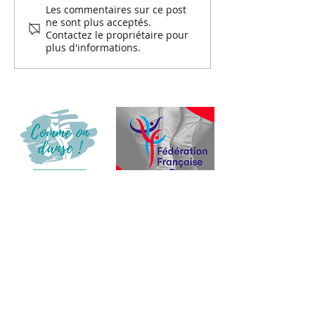
Les commentaires sur ce post
Portes ouvertes 18 avril
ne sont plus acceptés.
2026
Contactez le propriétaire pour
plus d'informations.
PAGES
Danse classique
Equipe
Barre au sol