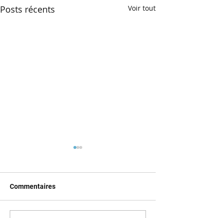
Posts récents
Voir tout
Commentaires
Spectacle 18 ma