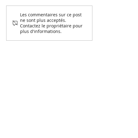
Spectacle 12 avril 2019
Spectacle 26 ma
Les commentaires sur ce post
ne sont plus acceptés.
Contactez le propriétaire pour
plus d'informations.
PAGES
Danse classique
Equipe