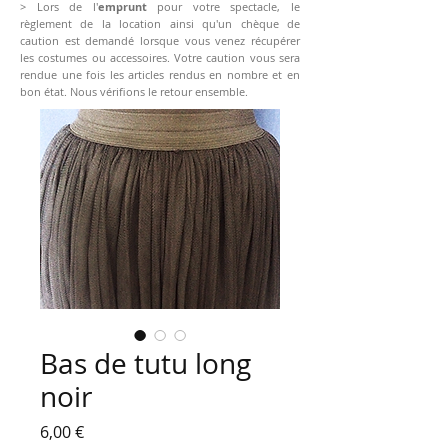
> Lors de l'
emprunt
pour votre spectacle, le
règlement de la location ainsi qu'un chèque de
caution est demandé lorsque vous venez récupérer
les costumes ou accessoires. Votre caution vous sera
rendue une fois les articles rendus en nombre et en
bon état. Nous vérifions le retour ensemble.
Bas de tutu long
noir
Prix
6,00 €