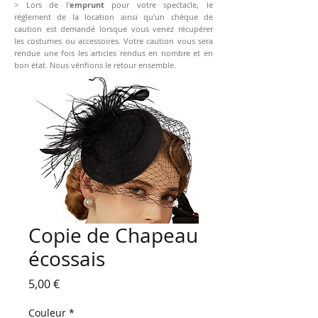
> Lors de l'
emprunt
pour votre spectacle, le
règlement de la location ainsi qu'un chèque de
caution est demandé lorsque vous venez récupérer
les costumes ou accessoires. Votre caution vous sera
rendue une fois les articles rendus en nombre et en
bon état. Nous vérifions le retour ensemble.
Copie de Chapeau
écossais
Prix
5,00 €
Couleur
*