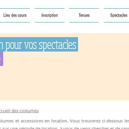
Lieu des cours
Inscription
Tenues
Spectacles
n pour vos spectacles
e
accueil des costumes
umes et accessoires en location. Vous trouverez ci-dessous les s
ur une période de location, à vous de venir chercher et de rappo