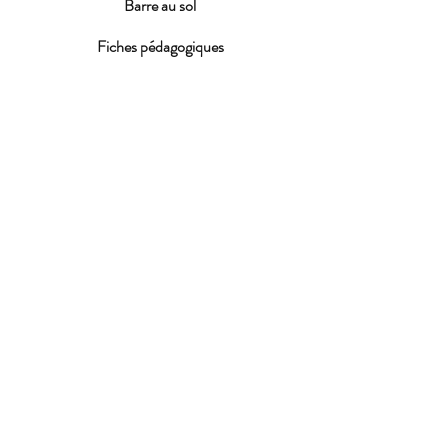
Barre au sol
Fiches pédagogiques
Spectacles
S'inscrire
FAQ
Conditions d'inscription
ACTUALITES
Fête de la MDJ 2026