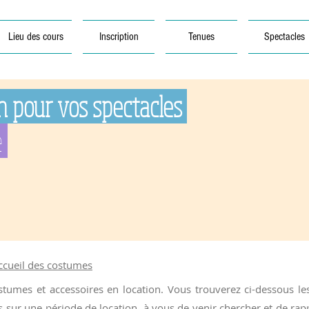
Lieu des cours
Inscription
Tenues
Spectacles
n pour vos spectacles
e
accueil des costumes
umes et accessoires en location. Vous trouverez ci-dessous les s
ur une période de location, à vous de venir chercher et de rappo