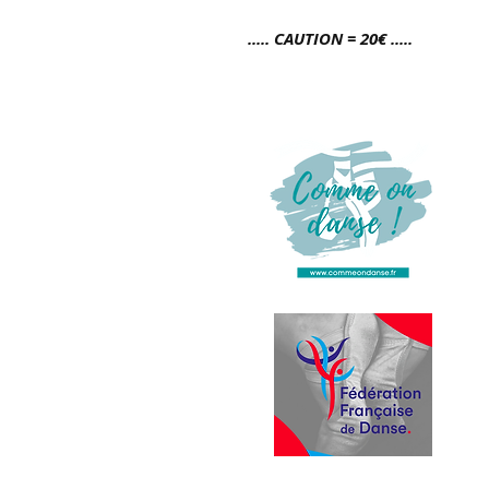
..... CAUTION = 20€ .....