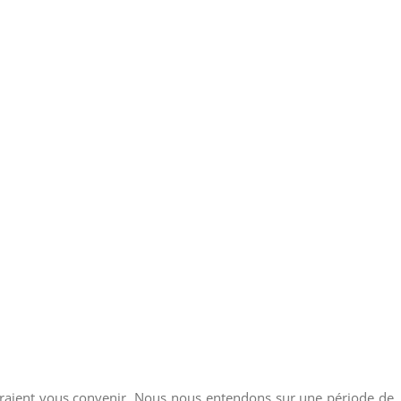
rraient vous convenir.
Nous nous entendons sur une période de