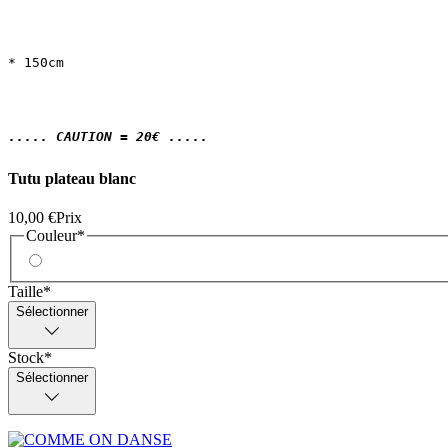
* 150cm
..... CAUTION = 20€ .....
Tutu plateau blanc
10,00 €
Prix
Couleur
*
Taille
*
Sélectionner
Stock
*
Sélectionner