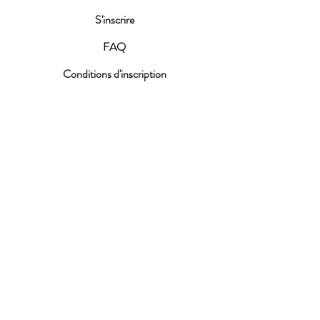
S'inscrire
FAQ
Conditions d'inscription
ACTUALITES
Fête de la MDJ 2026
Portes ouvertes 18 avril
2026