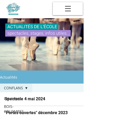
ACTUALITÉS DE L’ÉCOLE
spectacles, stages, infos utiles...
Actualités
CONFLANS
Les news
Spectacle 4 mai 2024
BOIS-
COLOMBES
"Portes ouvertes" décembre 2023