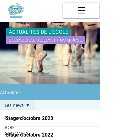
ACTUALITÉS DE L’ÉCOLE
spectacles, stages, infos utiles...
Actualités
Les news
Les news
Stage d'octobre 2023
BOIS-
COLOMBES
Stage d'octobre 2022