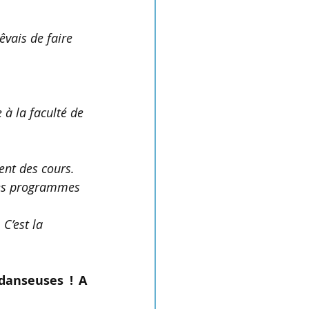
êvais de faire 
e à la faculté de 
ent des cours. 
des programmes 
C’est la 
anseuses ! A 